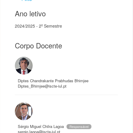
Ano letivo
2024/2025 - 2º Semestre
Corpo Docente
Diptes Chandrakante Prabhudas Bhimjee
Diptes_Bhimjee@iscte-iul.pt
Sérgio Miguel Chilra Lagoa
Responsável
sergio.lagoa@iscte-iul.pt