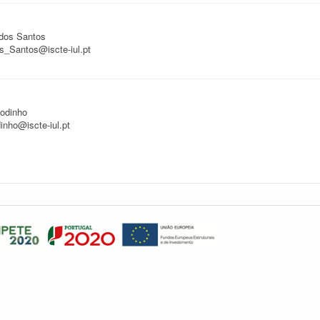
 dos Santos
s_Santos@iscte-iul.pt
Godinho
nho@iscte-iul.pt