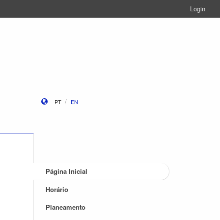
Login
PT
EN
Página Inicial
Horário
Planeamento