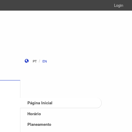
Login
PT
EN
Página Inicial
Horário
Planeamento