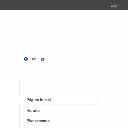
Login
PT
EN
Página Inicial
Horário
Planeamento