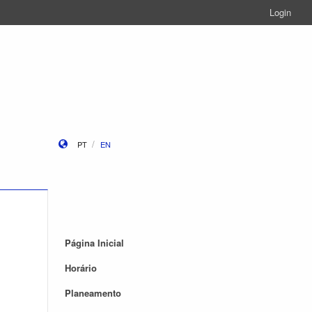
Login
PT
EN
Página Inicial
Horário
Planeamento