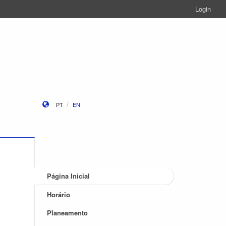
Login
PT
EN
Página Inicial
Horário
Planeamento