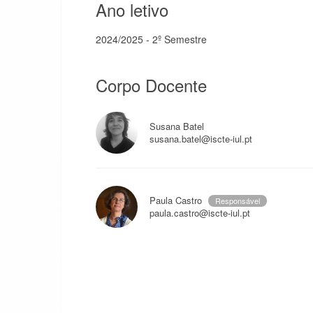
Ano letivo
2024/2025 - 2º Semestre
Corpo Docente
Susana Batel
susana.batel@iscte-iul.pt
Paula Castro
Responsável
paula.castro@iscte-iul.pt