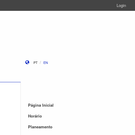
Login
PT
EN
Página Inicial
Horário
Planeamento