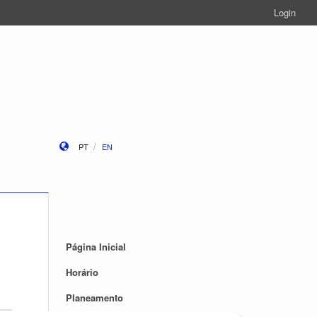
Login
PT
EN
Página Inicial
Horário
Planeamento