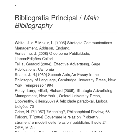
-
Bibliografia Principal /
Main
Bibliography
White, J. e E Mazur, L. [1995] Strategic Communications
Management, Addison, England.
Veríssimo, J.(2008) O corpo na Publicidade,
Lisboa:Edições Colibri
Tellis, Geradrd (2004), Effective Advertising, Sage
Publications, Califórnia
Searle, J. R.[1969] Speech Acts,An Essay in the
Philosophy of Language, Cambridge University Press, New
York, reimpresso 1994
Percy, Larry, Elliott, Richard (2005), Strategic Advertising
Management, New York., Oxford University Press,
Lipovestky, Jilles(2007) A felicidade paradoxal, Lisboa,
Edições 70
Grice, H. P.[1957] ?Meaning?, Philosophical Review, 66
Falconi, T.[2004] Governare le relazioni ? obiettivi,
strumenti e modelli delle relazioni pubbliche, il sole 24
ORE, Milão.