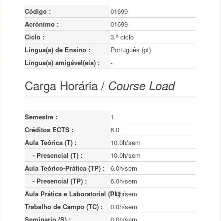
Código :
01699
Acrónimo :
01699
Ciclo :
3.º ciclo
Língua(s) de Ensino :
Português (pt)
Língua(s) amigável(eis) :
-
Carga Horária /
Course Load
Semestre :
1
Créditos ECTS :
6.0
Aula Teórica (T) :
10.0h/sem
    - Presencial (T) :
10.0h/sem
Aula Teórico-Prática (TP) :
6.0h/sem
    - Presencial (TP) :
6.0h/sem
Aula Prática e Laboratorial (PL) :
0.0h/sem
Trabalho de Campo (TC) :
0.0h/sem
Seminario (S) :
0.0h/sem