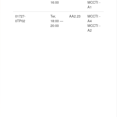
16:00
MCCTI -
A1
01727-
Ter,
AA2.23
MCCTI -
0TP02
18:00 —
A4
20:00
MCCTI -
A2