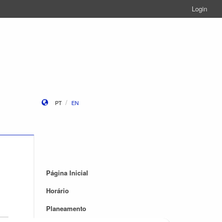
Login
PT
EN
Página Inicial
Horário
Planeamento