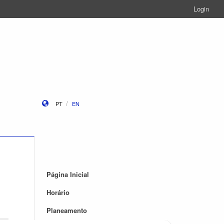
Login
PT
EN
Página Inicial
Horário
Planeamento