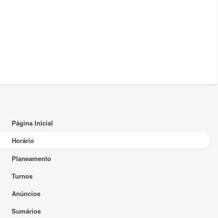
17:00
18:00
18:30 - 21:30
18:30 - 21:30
TP
TP
19:00
D1.11
D1.11
20:00
21:00
22:00
Página Inicial
23:00
Horário
Planeamento
Turnos
Anúncios
Sumários