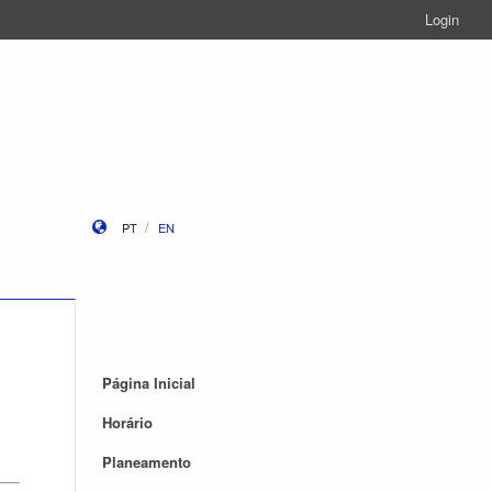
Login
PT
EN
Página Inicial
Horário
Planeamento