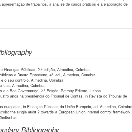
 a apresentação de trabalhos, a análise de casos práticos e a elaboração de
bliography
 e Finanças Públicas, 2.ª edição, Almedina, Coimbra
Públicas e Direito Financeiro, 4ª. ed., Almedina, Coimbra
 e o seu controlo, Almedina, Coimbra.
blicas, Almedina, Coimbra.
as e a Boa Governança, 2.ª Edição, Petrony Editora, Lisboa
Quatro anos na presidência do Tribunal de Contas, in Revista do Tribunal de
icas europeias, in Finanças Públicas da União Europeia, ed. Almedina, Coimbr
ntrols: the single audit ? towards a European Union internal control framework,
 Cheltenham
ndary Bibliography