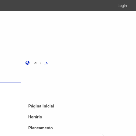
Login
PT
EN
Página Inicial
Horário
Planeamento