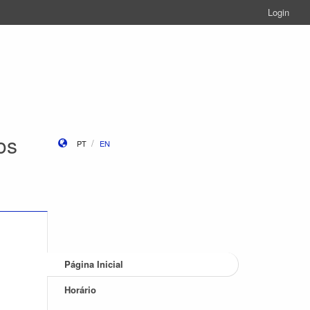
Login
os
PT
EN
Página Inicial
Horário