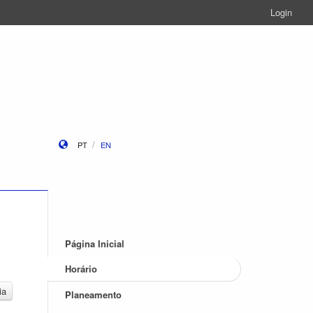
Login
PT
EN
Página Inicial
Horário
ia
Planeamento