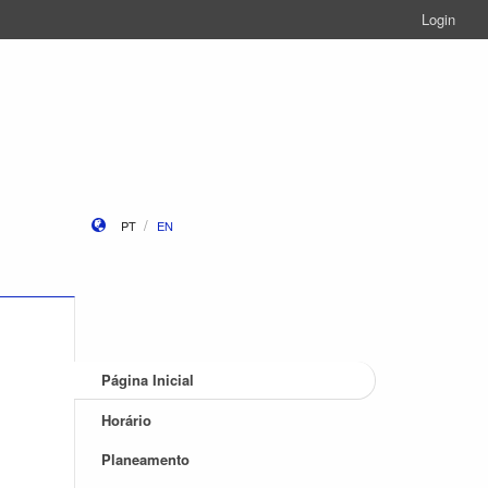
Login
PT
EN
Página Inicial
Horário
Planeamento