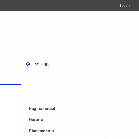
Login
PT
EN
Página Inicial
Horário
Planeamento