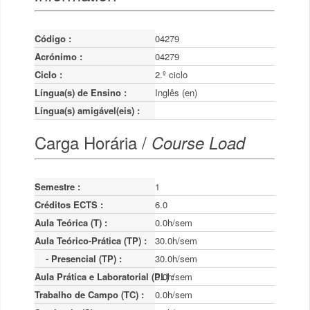
Código :
04279
Acrónimo :
04279
Ciclo :
2.º ciclo
Língua(s) de Ensino :
Inglês (en)
Língua(s) amigável(eis) :
Carga Horária /
Course Load
Semestre :
1
Créditos ECTS :
6.0
Aula Teórica (T) :
0.0h/sem
Aula Teórico-Prática (TP) :
30.0h/sem
    - Presencial (TP) :
30.0h/sem
Aula Prática e Laboratorial (PL) :
0.0h/sem
Trabalho de Campo (TC) :
0.0h/sem