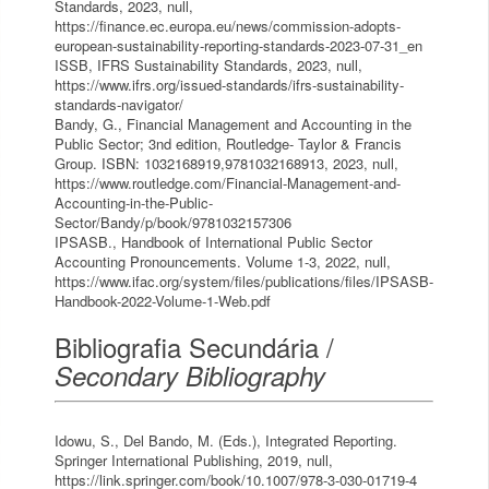
Standards, 2023, null,
https://finance.ec.europa.eu/news/commission-adopts-
european-sustainability-reporting-standards-2023-07-31_en
ISSB, IFRS Sustainability Standards, 2023, null,
https://www.ifrs.org/issued-standards/ifrs-sustainability-
standards-navigator/
Bandy, G., Financial Management and Accounting in the
Public Sector; 3nd edition, Routledge- Taylor & Francis
Group. ISBN: 1032168919,9781032168913, 2023, null,
https://www.routledge.com/Financial-Management-and-
Accounting-in-the-Public-
Sector/Bandy/p/book/9781032157306
IPSASB., Handbook of International Public Sector
Accounting Pronouncements. Volume 1-3, 2022, null,
https://www.ifac.org/system/files/publications/files/IPSASB-
Handbook-2022-Volume-1-Web.pdf
Bibliografia Secundária /
Secondary Bibliography
Idowu, S., Del Bando, M. (Eds.), Integrated Reporting.
Springer International Publishing, 2019, null,
https://link.springer.com/book/10.1007/978-3-030-01719-4