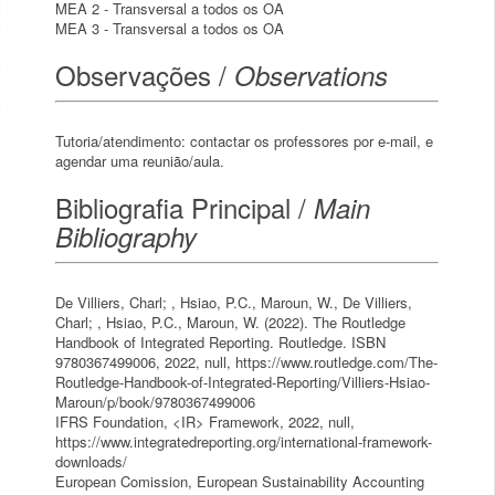
MEA 2 - Transversal a todos os OA
MEA 3 - Transversal a todos os OA
Observações /
Observations
Tutoria/atendimento: contactar os professores por e-mail, e
agendar uma reunião/aula.
Bibliografia Principal /
Main
Bibliography
De Villiers, Charl; , Hsiao, P.C., Maroun, W., De Villiers,
Charl; , Hsiao, P.C., Maroun, W. (2022). The Routledge
Handbook of Integrated Reporting. Routledge. ISBN
9780367499006, 2022, null, https://www.routledge.com/The-
Routledge-Handbook-of-Integrated-Reporting/Villiers-Hsiao-
Maroun/p/book/9780367499006
IFRS Foundation, <IR> Framework, 2022, null,
https://www.integratedreporting.org/international-framework-
downloads/
European Comission, European Sustainability Accounting