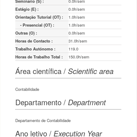
Seminario (S) :
0.0h/sem
Estágio (E) :
0.0h/sem
Orientação Tutorial (OT) :
1.0h/sem
    - Presencial (OT) :
1.0h/sem
Outras (O) :
0.0h/sem
Horas de Contacto :
31.0h/sem
Trabalho Autónomo :
119.0
Horas de Trabalho Total :
150.0h/sem
Área científica /
Scientific area
Contabilidade
Departamento /
Department
Departamento de Contabilidade
Ano letivo /
Execution Year