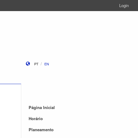
Login
PT
EN
Página Inicial
Horário
Planeamento