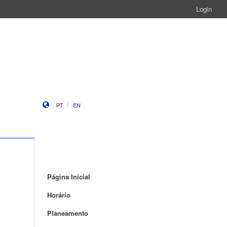
Login
PT
EN
Página Inicial
Horário
Planeamento