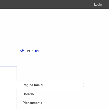
Login
PT
EN
Página Inicial
Horário
Planeamento