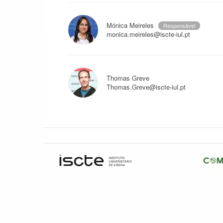
Mónica Meireles
Responsável
monica.meireles@iscte-iul.pt
Thomas Greve
Thomas.Greve@iscte-iul.pt