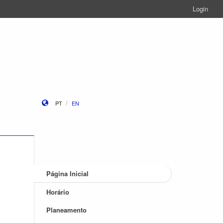
Login
PT
EN
Página Inicial
Horário
Planeamento