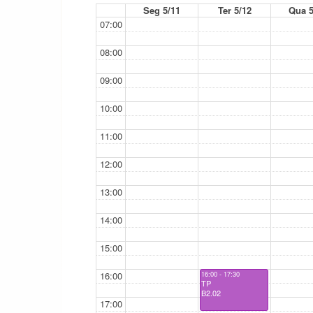
Seg 5/11
Ter 5/12
Qua 5
07:00
08:00
09:00
10:00
11:00
12:00
13:00
14:00
15:00
16:00
16:00 - 17:30
TP
B2.02
17:00