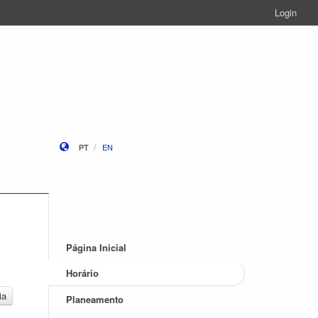
Login
PT
EN
Página Inicial
Horário
ia
Planeamento