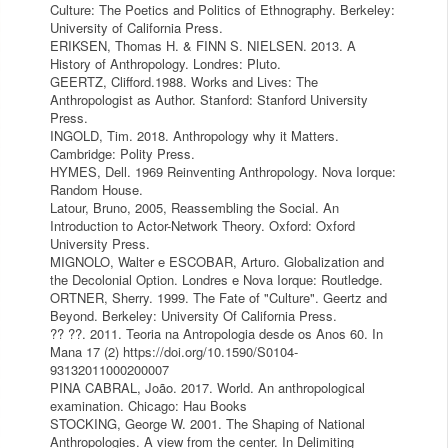
Culture: The Poetics and Politics of Ethnography. Berkeley:
University of California Press.
ERIKSEN, Thomas H. & FINN S. NIELSEN. 2013. A
History of Anthropology. Londres: Pluto.
GEERTZ, Clifford.1988. Works and Lives: The
Anthropologist as Author. Stanford: Stanford University
Press.
INGOLD, Tim. 2018. Anthropology why it Matters.
Cambridge: Polity Press.
HYMES, Dell. 1969 Reinventing Anthropology. Nova Iorque:
Random House.
Latour, Bruno, 2005, Reassembling the Social. An
Introduction to Actor-Network Theory. Oxford: Oxford
University Press.
MIGNOLO, Walter e ESCOBAR, Arturo. Globalization and
the Decolonial Option. Londres e Nova Iorque: Routledge.
ORTNER, Sherry. 1999. The Fate of "Culture". Geertz and
Beyond. Berkeley: University Of California Press.
?? ??. 2011. Teoria na Antropologia desde os Anos 60. In
Mana 17 (2) https://doi.org/10.1590/S0104-
93132011000200007
PINA CABRAL, João. 2017. World. An anthropological
examination. Chicago: Hau Books
STOCKING, George W. 2001. The Shaping of National
Anthropologies. A view from the center. In Delimiting