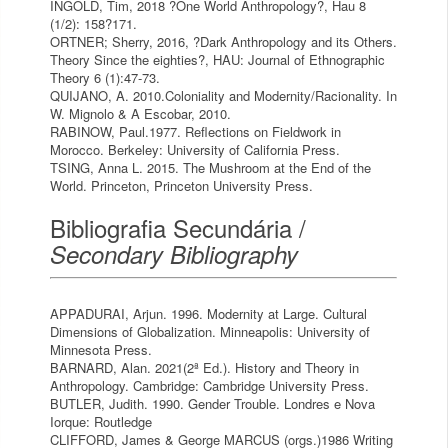
INGOLD, Tim, 2018 ?One World Anthropology?, Hau 8
(1/2): 158?171.
ORTNER; Sherry, 2016, ?Dark Anthropology and its Others.
Theory Since the eighties?, HAU: Journal of Ethnographic
Theory 6 (1):47-73.
QUIJANO, A. 2010.Coloniality and Modernity/Racionality. In
W. Mignolo & A Escobar, 2010.
RABINOW, Paul.1977. Reflections on Fieldwork in
Morocco. Berkeley: University of California Press.
TSING, Anna L. 2015. The Mushroom at the End of the
World. Princeton, Princeton University Press.
Bibliografia Secundária /
Secondary Bibliography
APPADURAI, Arjun. 1996. Modernity at Large. Cultural
Dimensions of Globalization. Minneapolis: University of
Minnesota Press.
BARNARD, Alan. 2021(2ª Ed.). History and Theory in
Anthropology. Cambridge: Cambridge University Press.
BUTLER, Judith. 1990. Gender Trouble. Londres e Nova
Iorque: Routledge
CLIFFORD, James & George MARCUS (orgs.)1986 Writing