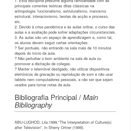
1. Esta disciplina presume alguma familiaridade com as
principais correntes teóricas ditas clássicas na
antropologia: funcionalismo, estruturalismo, marxismo
estrutural, interacionismo, teorias de acção e processo,
etc.
2. Devido à crise pandémica e às aulas online, o curso das
aulas e a avaliação pode sofrer adaptações circunstanciais.
3. As aulas são um espaço de aprendizagem e, como tal,
os alunos devem seguir certas orientações:
? Ser pontuais, não entrando na sala mais de 10 minutos
depois do início da aula.
? Não perturbar o bom ambiente na sala de aula ou
promover a distração de colegas.
? Manter o telemóvel desligado, não utilizar dispositivos
eletrónicos de gravação ou reprodução de som e não usar
tablets nem computadores pessoais, a não ser que sejam
usados para tomar notas da aula.
Bibliografia Principal /
Main
Bibliography
ABU-LUGHOD, Lila.1999."The Interpretation of Culture(s)
after Television". In Sherry Ortner (1999).