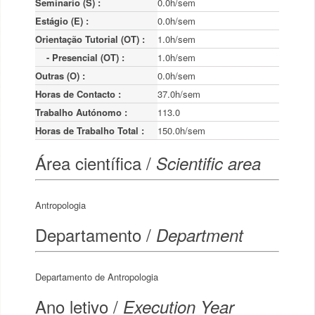
Seminario (S) :
0.0h/sem
Estágio (E) :
0.0h/sem
Orientação Tutorial (OT) :
1.0h/sem
    - Presencial (OT) :
1.0h/sem
Outras (O) :
0.0h/sem
Horas de Contacto :
37.0h/sem
Trabalho Autónomo :
113.0
Horas de Trabalho Total :
150.0h/sem
Área científica /
Scientific area
Antropologia
Departamento /
Department
Departamento de Antropologia
Ano letivo /
Execution Year