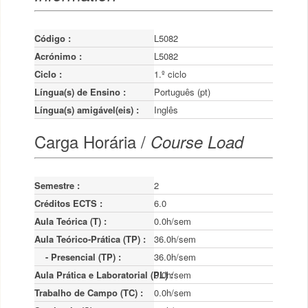
Código :
L5082
Acrónimo :
L5082
Ciclo :
1.º ciclo
Língua(s) de Ensino :
Português (pt)
Língua(s) amigável(eis) :
Inglês
Carga Horária /
Course Load
Semestre :
2
Créditos ECTS :
6.0
Aula Teórica (T) :
0.0h/sem
Aula Teórico-Prática (TP) :
36.0h/sem
    - Presencial (TP) :
36.0h/sem
Aula Prática e Laboratorial (PL) :
0.0h/sem
Trabalho de Campo (TC) :
0.0h/sem