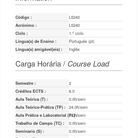
Código :
L5240
Acrónimo :
L5240
Ciclo :
1.º ciclo
Língua(s) de Ensino :
Português (pt)
Língua(s) amigável(eis) :
Inglês
Carga Horária /
Course Load
Semestre :
2
Créditos ECTS :
6.0
Aula Teórica (T) :
0.0h/sem
Aula Teórico-Prática (TP) :
24.0h/sem
Aula Prática e Laboratorial (PL) :
0.0h/sem
Trabalho de Campo (TC) :
0.0h/sem
Seminario (S) :
0.0h/sem