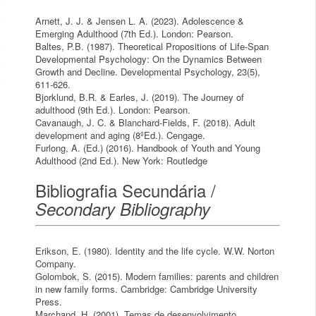
Arnett, J. J. & Jensen L. A. (2023). Adolescence &
Emerging Adulthood (7th Ed.). London: Pearson.
Baltes, P.B. (1987). Theoretical Propositions of Life-Span
Developmental Psychology: On the Dynamics Between
Growth and Decline. Developmental Psychology, 23(5),
611-626.
Bjorklund, B.R. & Earles, J. (2019). The Journey of
adulthood (9th Ed.). London: Pearson.
Cavanaugh, J. C. & Blanchard-Fields, F. (2018). Adult
development and aging (8ºEd.). Cengage.
Furlong, A. (Ed.) (2016). Handbook of Youth and Young
Adulthood (2nd Ed.). New York: Routledge
Bibliografia Secundária /
Secondary Bibliography
Erikson, E. (1980). Identity and the life cycle. W.W. Norton
Company.
Golombok, S. (2015). Modern families: parents and children
in new family forms. Cambridge: Cambridge University
Press.
Marchand, H. (2001). Temas de desenvolvimento