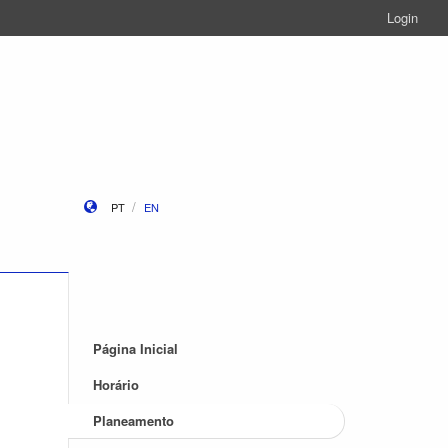
Login
PT
EN
Página Inicial
Horário
Planeamento