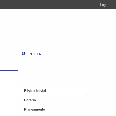
Login
PT
EN
Página Inicial
Horário
Planeamento