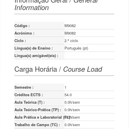
Information
Código :
M9082
Acrónimo :
M9082
Ciclo :
2.º ciclo
Língua(s) de Ensino :
Português (pt)
Língua(s) amigável(eis) :
Carga Horária /
Course Load
Semestre :
1
Créditos ECTS :
54.0
Aula Teórica (T) :
0.0h/sem
Aula Teórico-Prática (TP) :
0.0h/sem
Aula Prática e Laboratorial (PL) :
0.0h/sem
Trabalho de Campo (TC) :
0.0h/sem