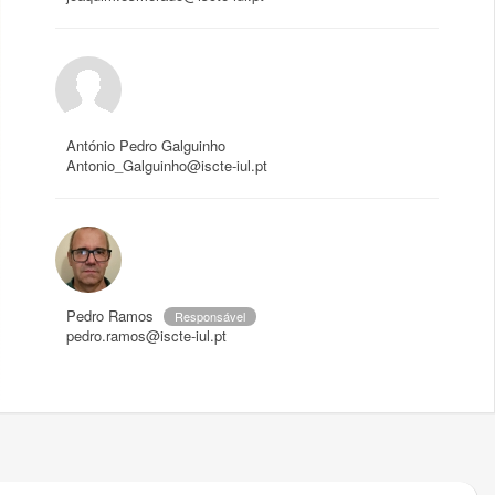
António Pedro Galguinho
Antonio_Galguinho@iscte-iul.pt
Pedro Ramos
Responsável
pedro.ramos@iscte-iul.pt