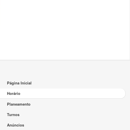
16:00
17:00
18:00
18:00 - 20:00
S
322
19:00
20:00
21:00
22:00
Página Inicial
23:00
Horário
Planeamento
Turnos
Anúncios