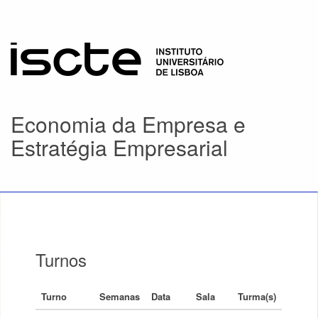
Economia da Empresa e
Estratégia Empresarial
Turnos
Turno
Semanas
Data
Sala
Turma(s)