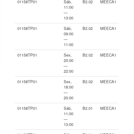
01158TP01
Sáb,
B2.02
MEECA1
11:00
—
13:00
01158TP01
Sáb,
B2.02
MEECA1
09:00
—
11:00
01158TP01
Sex,
B2.02
MEECA1
20:00
—
22:00
01158TP01
Sex,
B2.02
MEECA1
18:00
—
20:00
01158TP01
Sáb,
B2.01
MEECA1
11:00
—
13:00