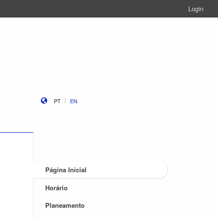
Login
PT
EN
Página Inicial
Horário
Planeamento