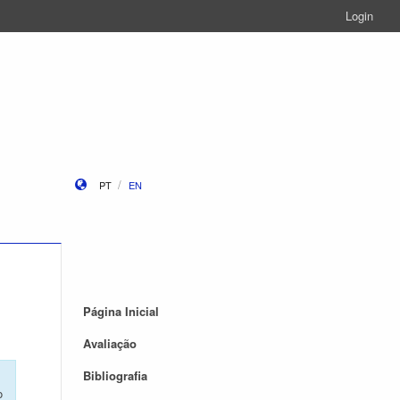
Login
PT
EN
Página Inicial
Avaliação
Bibliografia
o