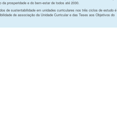
 da prosperidade e do bem-estar de todos até 2030.
os de sustentabilidade em unidades curriculares nos três ciclos de estudo é
ibilidade de associação da Unidade Curricular e das Teses aos Objetivos do