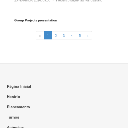
25 Novembro 2024, 09:30
•
Frederico Miguel Santos Caetano
Group Projects presentation
«
1
2
3
4
5
»
Página Inicial
Horário
Planeamento
Turnos
Anúncios