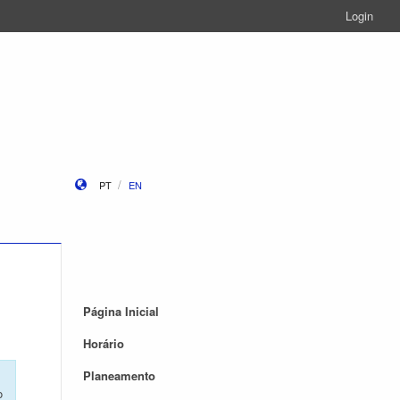
Login
PT
EN
Página Inicial
Horário
Planeamento
o