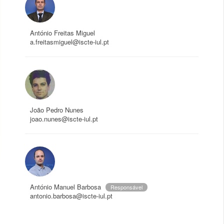
António Freitas Miguel
a.freitasmiguel@iscte-iul.pt
João Pedro Nunes
joao.nunes@iscte-iul.pt
António Manuel Barbosa
Responsável
antonio.barbosa@iscte-iul.pt