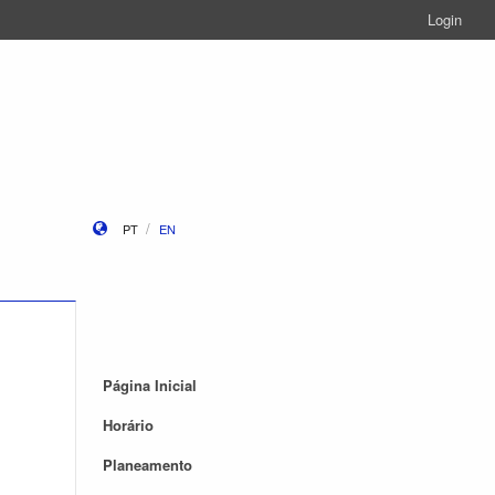
Login
PT
EN
Página Inicial
Horário
Planeamento