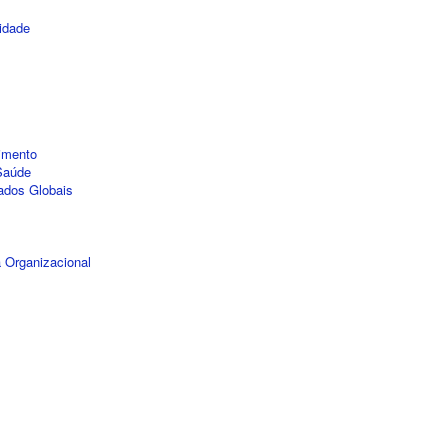
idade
imento
 Saúde
ados Globais
 Organizacional