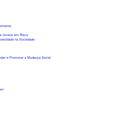
Humanos
s e Jovens em Risco
iversidade na Sociedade
nder e Promover a Mudança Social
gem