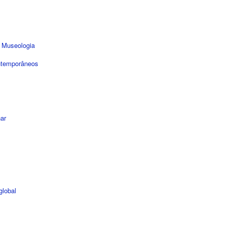
e Museologia
ontemporâneos
nar
global