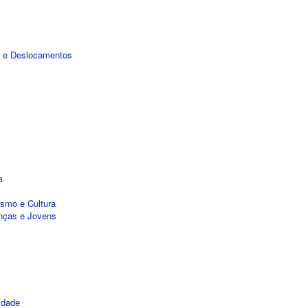
e e Deslocamentos
a
smo e Cultura
nças e Jovens
idade